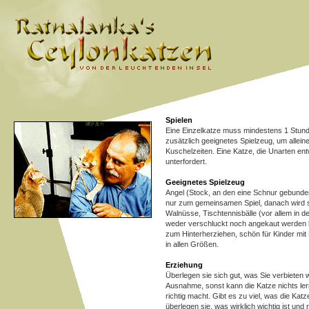
Spielen
Eine Einzelkatze muss mindestens 1 Stund
zusätzlich geeignetes Spielzeug, um allein
Kuschelzeiten. Eine Katze, die Unarten entw
unterfordert.
Geeignetes Spielzeug
Angel (Stock, an den eine Schnur gebund
nur zum gemeinsamen Spiel, danach wird s
Walnüsse, Tischtennisbälle (vor allem in d
weder verschluckt noch angekaut werden 
zum Hinterherziehen, schön für Kinder mi
in allen Größen.
Erziehung
Überlegen sie sich gut, was Sie verbieten 
Ausnahme, sonst kann die Katze nichts ler
richtig macht. Gibt es zu viel, was die Katz
überlegen sie, was wirklich wichtig ist un