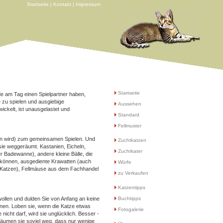
Startseite
|
Kontakt
|
Impressum
Startseite
e am Tag einen Spielpartner haben,
e zu spielen und ausgiebige
Aussehen
ickelt, ist unausgelastet und
Standard
Fellmuster
en wird) zum gemeinsamen Spielen. Und
Zuchtkatzen
ie weggeräumt. Kastanien, Eicheln,
Zuchtkater
er Badewanne), andere kleine Bälle, die
können, ausgediente Krawatten (auch
Würfe
t Katzen), Fellmäuse aus dem Fachhandel
zu Verkaufen
Katzentipps
wollen und dulden Sie von Anfang an keine
Buchtipps
nen. Loben sie, wenn die Katze etwas
Fotogalerie
e nicht darf, wird sie unglücklich. Besser -
d räumen sie soviel weg, dass nur wenige