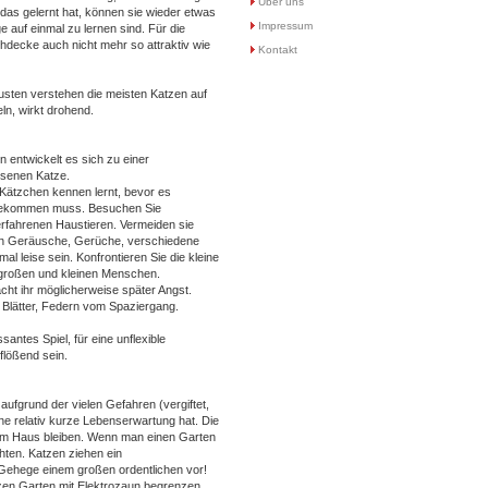
Über uns
 das gelernt hat, können sie wieder etwas
Impressum
 auf einmal zu lernen sind. Für die
decke auch nicht mehr so attraktiv wie
Kontakt
sten verstehen die meisten Katzen auf
eln, wirkt drohend.
 entwickelt es sich zu einer
senen Katze.
r Kätzchen kennen lernt, bevor es
 bekommen muss. Besuchen Sie
erfahrenen Haustieren. Vermeiden sie
 an Geräusche, Gerüche, verschiedene
 leise sein. Konfrontieren Sie die kleine
 großen und kleinen Menschen.
cht ihr möglicherweise später Angst.
, Blätter, Federn vom Spaziergang.
santes Spiel, für eine unflexible
flößend sein.
aufgrund der vielen Gefahren (vergiftet,
e relativ kurze Lebenserwartung hat. Die
 im Haus bleiben. Wenn man einen Garten
hten. Katzen ziehen ein
 Gehege einem großen ordentlichen vor!
en Garten mit Elektrozaun begrenzen,