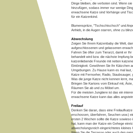
Dinge bleiben, die verboten sind. Wenn sie
hinzufügen, sodass immer nur wenige Dinge
erwachsene Katze sind Vorhänge und Tisch
für ein Katzenkind.
Blumenspritze, "Tschschtschsch" und Anpu
Anhieb, in die Augen starren, ohne zu blinz
Abwechslung
Zeigen Sie Ihrem Katzenbaby die Welt, dann
aufgeschlossenen und gelassenen erwach
Fahren Sie öfter zum Tierarzt, damit er Ih
behandelt wird bzw. die nächste Impfung
katzenliebende Freunde mit netten katzen
Eintönigkeit. Gewöhnen Sie Ihr Kätzchen
Umgebungen. Zu Hause kann es mal laut, mal
Katze mit Fernseher, Radio, Staubsauger,
Was die junge Katze nicht kennen lernt, ma
Bringen Sie Kartons vom Einkauf mit, Äste
Räumen Sie ab und zu Möbel um.
Für die meisten Jungtiere ist das ein interes
erwachsene Katze kann das alles angstein
Freilauf
Denken Sie daran, dass eine Freilaufkatze 
erschossen, überfahren, Seuchen usw.) ein
ersten 2 Wochen sollte die Katze sowieso
hat, kann man der Katze ein Gehege einric
abwechslungsreich eingerichtetes kleines
Wenn Sie die Terrasse oder auch den ganz